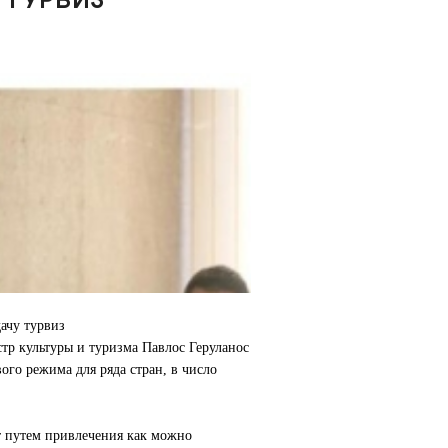
ачу турвиз
р культуры и туризма Павлос Геруланос
го режима для ряда стран, в число
т путем привлечения как можно