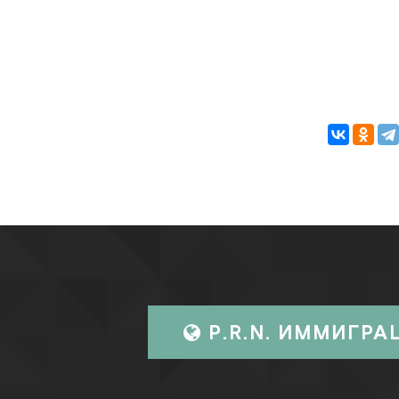
P.R.N. ИММИГРА