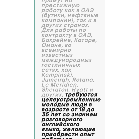
примут на
престижную
работу как в ОАЭ
(бутики, нефтяные
компании), так и в
других странах.
Для работы по
контракту в ОАЭ,
Бахрейне, Катаре,
Омане, во
всемирно
известных
международных
гостиничных
сетях, как
Kempinski,
Jumeirah, Rotana,
Le Meridien,
Sheraton, Hyatt и
других,
требуются
целеустремленные
молодые люди в
возрасте от 18 до
35 лет со знанием
разговорного
английского
языка, желающие
приобрести опыт