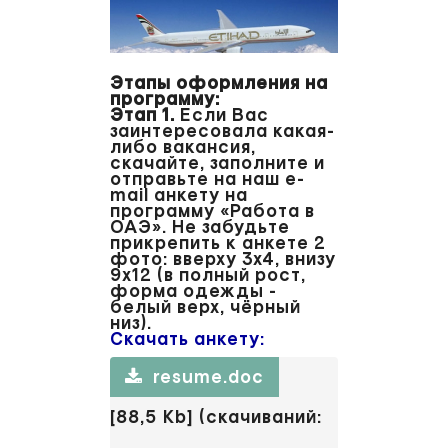
Этапы оформления на
программу:
Этап 1.
Если Вас
заинтересовала какая-
либо вакансия,
скачайте, заполните и
отправьте на наш e-
mail анкету на
программу «Работа в
ОАЭ». Не забудьте
прикрепить к анкете 2
фото: вверху 3х4, внизу
9х12 (в полный рост,
форма одежды -
белый верх, чёрный
низ).
Скачать анкету:
resume.doc
[88,5 Kb] (cкачиваний: