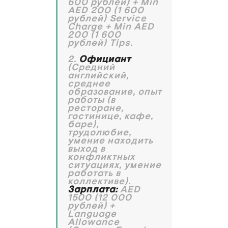
600 рублей) + Min
AED 200 (1 600
рублей) Service
Charge + Min AED
200 (1 600
рублей) Tips.
2.
Официант
(Средний
английский,
среднее
образование, опыт
работы (в
ресторане,
гостинице, кафе,
баре),
трудолюбие,
умение находить
выход в
конфликтных
ситуациях, умение
работать в
коллективе).
Зарплата:
AED
1500 (12 000
рублей) +
Language
Allowance