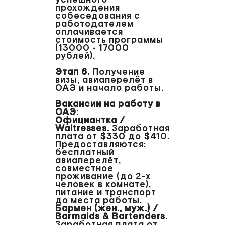
прохождения
собеседования с
работодателем
оплачивается
стоимость программы
(13000 - 17000
рублей).
Этап 6.
Получение
визы, авиаперелёт в
ОАЭ и начало работы.
Вакансии на работу в
ОАЭ:
Официантка /
Waitresses.
Заработная
плата от $330 до $410.
Предоставляются:
бесплатный
авиаперелёт,
совместное
проживание (до 2-x
человек в комнате),
питание и транспорт
до места работы.
Бармен (жен., муж.) /
Barmaids & Bartenders.
Заработная плата от