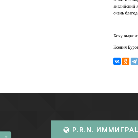
английский я
очень благо
Хочу выразит
Ксения Буро
P.R.N. ИММИГРА