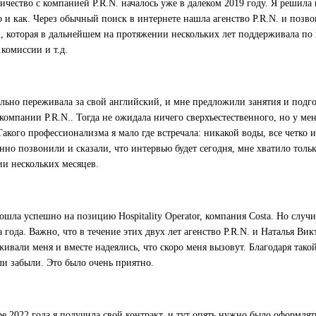
ичество с компанией P.R.N. началось уже в далеком 2019 году. Я решила 
 и как. Через обычный поиск в интернете нашла агенство P.R.N. и позво
 которая в дальнейшем на протяжении нескольких лет поддерживала по 
.комиссии и т.д.
ильно переживала за свой английский, и мне предложили занятия и подг
омпании P.R.N.. Тогда не ожидала ничего сверхъестественного, но у ме
Такого профессионализма я мало где встречала: никакой воды, все четко и
но позвонили и сказали, что интервью будет сегодня, мне хватило тольк
и нескольких месяцев.
шла успешно на позицию Hospitality Operator, компания Costa. Но случ
а года. Важно, что в течение этих двух лет агенство P.R.N. и Наталья Ви
живали меня и вместе надеялись, что скоро меня вызовут. Благодаря так
ли забыли. Это было очень приятно.
ре 2022 года я получила свой контракт, и тут опять нужно было оформлят