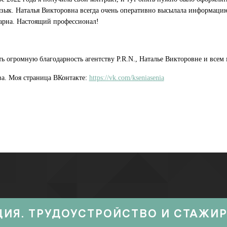
зык. Наталья Викторовна всегда очень оперативно высылала информацию,
дарна. Настоящий профессионал!
ь огромную благодарность агентству P.R.N., Наталье Викторовне и всем 
ва. Моя страница ВКонтакте:
https://vk.com/kseniasenia
ЦИЯ. ТРУДОУСТРОЙСТВО И СТАЖИ