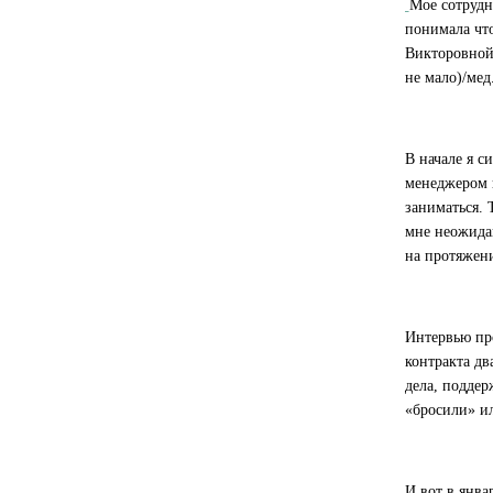
Мое сотрудн
понимала что
Викторовной,
не мало)/мед
В начале я с
менеджером к
заниматься. 
мне неожидан
на протяжени
Интервью про
контракта дв
дела, поддер
«бросили» и
И вот в янва