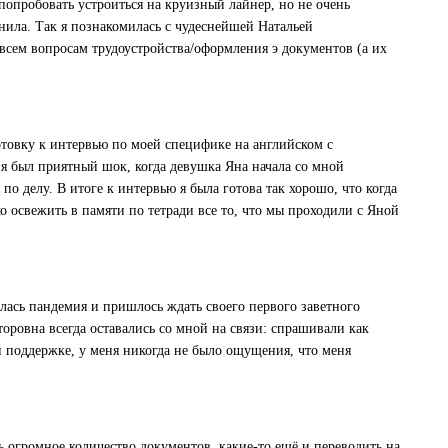
попробовать устроиться на круизный лайнер, но не очень
нила. Так я познакомилась с чудеснейшей Натальей
всем вопросам трудоустройства/оформления э документов (а их
отовку к интервью по моей специфике на английском с
ня был приятный шок, когда девушка Яна начала со мной
 по делу. В итоге к интервью я была готова так хорошо, что когда
о освежить в памяти по тетради все то, что мы проходили с Яной
илась пандемия и пришлось ждать своего первого заветного
кторовна всегда оставались со мной на связи: спрашивали как
ой поддержке, у меня никогда не было ощущения, что меня
ь огромное количество документов, какие-то ещё и переводить на