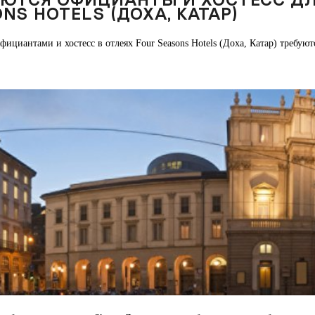
NS HOTELS (ДОХА, КАТАР)
фициантами и хостесс в отлеях
Four Seasons Hotels (Доха, Катар)
требуютс