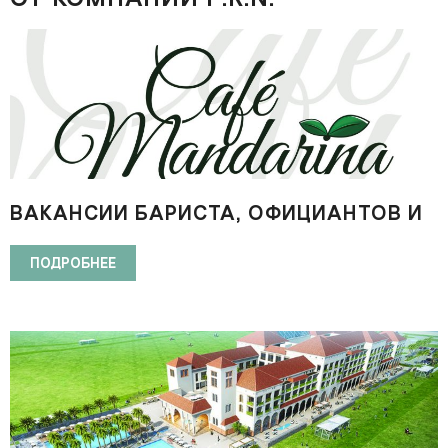
ВАКАНСИИ БАРИСТА, ОФИЦИАНТОВ И
ПОВАРОВ ДЛЯ РАБОТЫ В MANDARINA
CAFE В АБУ-ДАБИ
ПОДРОБНЕЕ