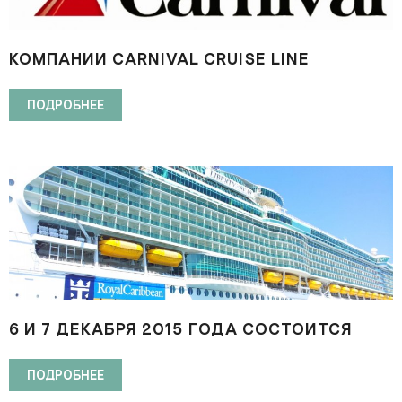
КОМПАНИИ CARNIVAL CRUISE LINE
ТРЕБУЮТСЯ ПАРНИ И ДЕВУШКИ ДЛЯ
РАБОТЫ WAITER
ПОДРОБНЕЕ
6 И 7 ДЕКАБРЯ 2015 ГОДА СОСТОИТСЯ
СОБЕСЕДОВАНИЕ С ПРЕДСТАВИТЕЛЯМИ
КОМПАНИИ ROYAL CARIBBEAN CRUISES
ПОДРОБНЕЕ